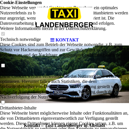
Cookie-Einstellungen
Diese Webseite verwendet Cookies, um Besuchern ein optimales
Nutzererlebnis zu bieten. Bestimmte Inhalte von Drittanbietern werden
nur angezeigt, wenn die entsprechende Option aktiviert ist. Die
Datenverarbeitung kann dann auch in einem Drittland erfolgen.
Weitere Informationen hierzu in der Datenschutzerklärung.
Technisch notwendige
KONTAKT
Diese Cookies sind zum Betrieb der Webseite notwendig, z.B. zum
Schutz vor Hackerangriffen und zur Gewährleistung eines
konsistenten und der Nachfrage angepassten Erscheinungsbilds der
Seite.
Analytische
Diese Cookies werden verwendet, um das Nutzererlebnis weiter zu
optimieren. Hierunter fallen auch Statistiken, die dem
Webseitenbetreiber von Drittanbietern zur Verfügung gestellt werden,
sowie die Ausspielung von personalisierter Werbung durch die
Nachverfolgung der Nutzeraktivität über verschiedene Webseiten.
Drittanbieter-Inhalte
Diese Webseite bietet möglicherweise Inhalte oder Funktionalitäten an,
die von Drittanbietern eigenverantwortlich zur Verfügung gestellt
werden. Diese Drittanbieter können eigene Cookies setzen, z.B. um
Kontakt – Taxi Landenberger in Albstadt
die Nutzeraktivität zu verfolgen oder ihre Angebote zu personalisieren